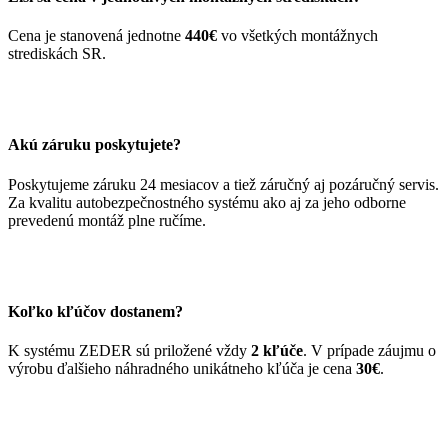
Cena je stanovená jednotne
440€
vo všetkých montážnych
strediskách SR.
Akú záruku poskytujete?
Poskytujeme záruku 24 mesiacov a tiež záručný aj pozáručný servis.
Za kvalitu autobezpečnostného systému ako aj za jeho odborne
prevedenú montáž plne ručíme.
Koľko kľúčov dostanem?
K systému ZEDER sú priložené vždy
2 kľúče
. V prípade záujmu o
výrobu ďalšieho náhradného unikátneho kľúča je cena
30€
.