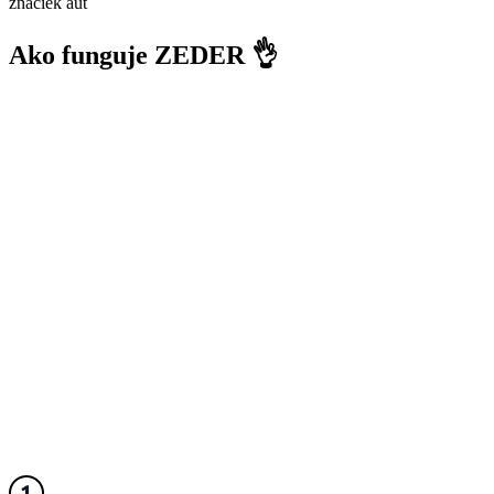
značiek áut
Ako funguje ZEDER 👌