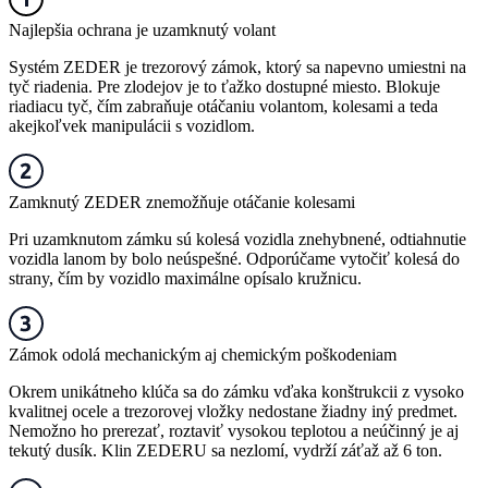
Najlepšia ochrana je uzamknutý volant
Systém ZEDER je trezorový zámok, ktorý sa napevno umiestni na
tyč riadenia. Pre zlodejov je to ťažko dostupné miesto. Blokuje
riadiacu tyč, čím zabraňuje otáčaniu volantom, kolesami a teda
akejkoľvek manipulácii s vozidlom.
Zamknutý ZEDER znemožňuje otáčanie kolesami
Pri uzamknutom zámku sú kolesá vozidla znehybnené, odtiahnutie
vozidla lanom by bolo neúspešné. Odporúčame vytočiť kolesá do
strany, čím by vozidlo maximálne opísalo kružnicu.
Zámok odolá mechanickým aj chemickým poškodeniam
Okrem unikátneho klúča sa do zámku vďaka konštrukcii z vysoko
kvalitnej ocele a trezorovej vložky nedostane žiadny iný predmet.
Nemožno ho prerezať, roztaviť vysokou teplotou a neúčinný je aj
tekutý dusík. Klin ZEDERU sa nezlomí, vydrží záťaž až 6 ton.