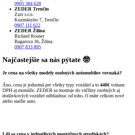
0905 384 628
ZEDER Trenčín
Zuzi s.r.o.
Kuzmányho 7, Trenčín
0907 111 622
ZEDER Žilina
Richard Rosner
Bagarova 36, Žilina
0907 833 895
Najčastejšie sa nás pýtate 🤓
Je cena na všetky modely osobných automobilov rovnaká?
Áno, cena je jednotná pre všetky typy vozidiel a to
440€
vrátane
DPH aj montáže. ZEDER sa montuje do väčšiny osobných aj
dodávkových vozidiel odhliadnuc od toho, či máte celkom nové
alebo staršie auto.
Líši sa cena v jednotlivých montážnych strediskách?